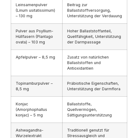
Leinsamenpulver
Beitrag zur
(Linum usitatissimum)
Ballaststoffversorgung,
– 130 mg
Unterstützung der Verdauung
Pulver aus Psyllium-
Hoher Ballaststoffanteil,
Hüllfasern (Plantago
Quellfähigkeit, Unterstützung
ovata) – 103 mg
der Darmpassage
Apfelpulver – 8,5 mg
Zusatz von natürlichen
Ballaststoffen und
Antioxidantien
Topinamburpulver –
Präbiotische Eigenschaften,
8,5 mg
Unterstützung der Darmflora
Konjac
Ballaststoffe,
(Amorphophallus
Quellvermögen,
konjac) – 5 mg
Sättigungsunterstützung
Ashwagandha-
Traditionell genutzt für
Wurzelextrakt
Stressausgleich und