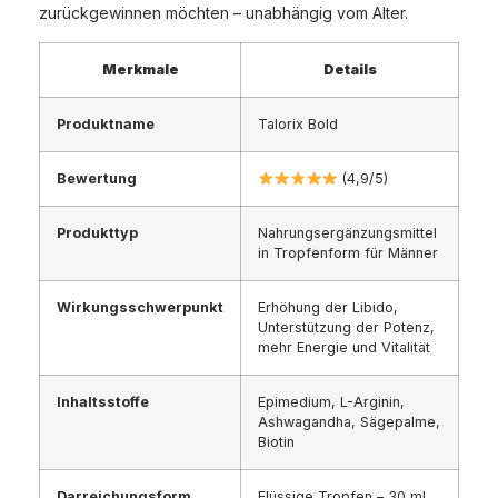
zurückgewinnen möchten – unabhängig vom Alter.
Merkmale
Details
Produktname
Talorix Bold
Bewertung
(4,9/5)
Produkttyp
Nahrungsergänzungsmittel
in Tropfenform für Männer
Wirkungsschwerpunkt
Erhöhung der Libido,
Unterstützung der Potenz,
mehr Energie und Vitalität
Inhaltsstoffe
Epimedium, L-Arginin,
Ashwagandha, Sägepalme,
Biotin
Darreichungsform
Flüssige Tropfen – 30 ml