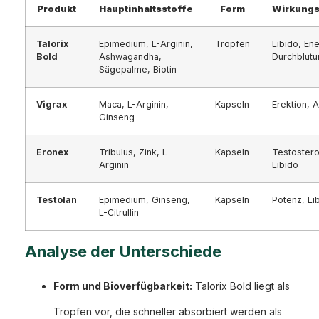
Produkt
Hauptinhaltsstoffe
Form
Wirkung
Talorix
Epimedium, L-Arginin,
Tropfen
Libido, Ene
Bold
Ashwagandha,
Durchblutu
Sägepalme, Biotin
Vigrax
Maca, L-Arginin,
Kapseln
Erektion, 
Ginseng
Eronex
Tribulus, Zink, L-
Kapseln
Testostero
Arginin
Libido
Testolan
Epimedium, Ginseng,
Kapseln
Potenz, Li
L-Citrullin
Analyse der Unterschiede
Form und Bioverfügbarkeit:
Talorix Bold liegt als
Tropfen vor, die schneller absorbiert werden als