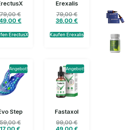
ErectusX
Erexalis
79,00
€
79,00
€
49,00
€
36,00
€
fen ErectusX
Kaufen Erexalis
Angebot!
Angebot!
Evo Step
Fastaxol
59,00
€
99,00
€
17,00
€
49,00
€