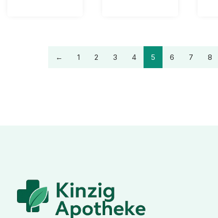
←
1
2
3
4
5
6
7
8