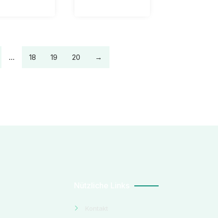
…
18
19
20
→
Nützliche Links
Kontakt