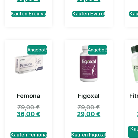
Kaufen Erexiva
Kaufen Evitrol
Kau
Angebot!
Angebot!
Femona
Figoxal
Fit
79,00
€
79,00
€
36,00
€
29,00
€
Kau
Kaufen Femona
Kaufen Figoxal