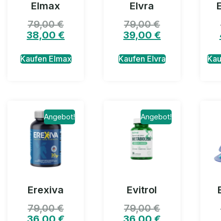
Elmax
Elvra
79,00
€
79,00
€
38,00
€
39,00
€
Kaufen Elmax
Kaufen Elvra
Kau
Angebot!
Angebot!
Erexiva
Evitrol
79,00
€
79,00
€
36,00
€
36,00
€