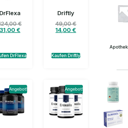
DrFlexa
Driftly
124,00
€
49,00
€
31,00
€
14,00
€
Apothe
ufen DrFlexa
Kaufen Driftly
Angebot!
Angebot!