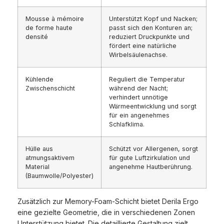
Mousse à mémoire
Unterstützt Kopf und Nacken;
de forme haute
passt sich den Konturen an;
densité
reduziert Druckpunkte und
fördert eine natürliche
Wirbelsäulenachse.
Kühlende
Reguliert die Temperatur
Zwischenschicht
während der Nacht;
verhindert unnötige
Wärmeentwicklung und sorgt
für ein angenehmes
Schlafklima.
Hülle aus
Schützt vor Allergenen, sorgt
atmungsaktivem
für gute Luftzirkulation und
Material
angenehme Hautberührung.
(Baumwolle/Polyester)
Zusätzlich zur Memory-Foam-Schicht bietet Derila Ergo
eine gezielte Geometrie, die in verschiedenen Zonen
Unterstützung bietet. Die detaillierte Gestaltung zielt