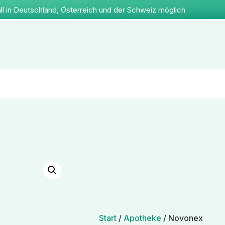
ll in Deutschland, Österreich und der Schweiz möglich
Start
/
Apotheke
/ Novonex