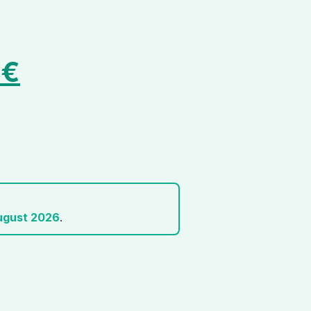
0
€
ugust 2026
.