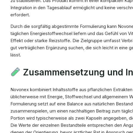
zu stabilisieren. Das Produkt kommt in einer kompakten Kap
Integration in den Tagesablauf ermöglicht und keine verschr
erfordert.
Durch die sorgfältig abgestimmte Formulierung kann Novone
täglichen Energiestoffwechsel liefern und das Gefühl von Vita
Effekt oder starke Reizstoffe. Die Zielgruppe umfasst Verbr
gut verträglichen Ergänzung suchen, die sich leicht in eine
lässt.
Zusammensetzung und Inh
Novonex kombiniert Inhaltsstoffe aus pflanzlichen Extrakten
üblicherweise mit Energie, Stoffwechsel und allgemeinem W
Formulierung setzt auf eine Balance aus natürlichen Bestan
zusammenspielen, um einen nachhaltigen Beitrag zum täglich
Portion wird typischerweise als zwei Kapseln angegeben
Die Werte der einzelnen Bestandteile entsprechen den Ang
dienen der Orientierung, bevor ärztlicher Rat in Anspruch 