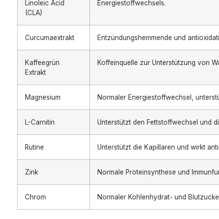
Linoleic Acid
Energiestoffwechsels.
(CLA)
Curcumaextrakt
Entzündungshemmende und antioxidati
Kaffeegrün
Koffeinquelle zur Unterstützung von W
Extrakt
Magnesium
Normaler Energiestoffwechsel, unters
L-Carnitin
Unterstützt den Fettstoffwechsel und d
Rutine
Unterstützt die Kapillaren und wirkt anti
Zink
Normale Proteinsynthese und Immunfun
Chrom
Normaler Kohlenhydrat- und Blutzucke