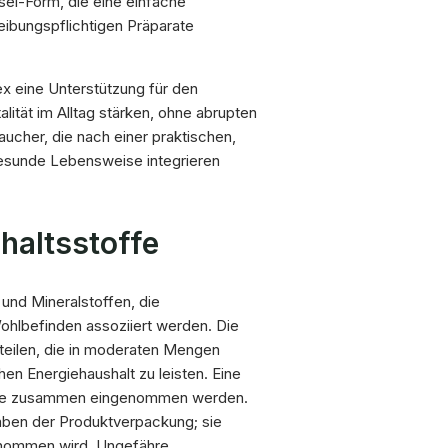
sel-Form, die eine einfache
eibungspflichtigen Präparate
x eine Unterstützung für den
lität im Alltag stärken, ohne abrupten
aucher, die nach einer praktischen,
 gesunde Lebensweise integrieren
altsstoffe
 und Mineralstoffen, die
ohlbefinden assoziiert werden. Die
dteilen, die in moderaten Mengen
en Energiehaushalt zu leisten. Eine
, die zusammen eingenommen werden.
aben der Produktverpackung; sie
genommen wird. Ungefähre