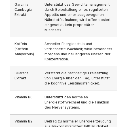
Garcinia
Unterstützt das Gewichtsmanagement
Cambogia
durch Beibehaltung eines regulierten
Extrakt
Appetits und einer ausgewogenen
Nährstoffaufnahme; wird offen dosiert
eingesetzt, kein proprietärer
Mischsatz.
Koffein
Schneller Energieschub und
(Koffein-
verbesserte Wachheit; wirkt besonders
Anhydrous)
morgens und bei längeren Phasen der
Konzentration.
Guarana
Verstärkt die nachhaltige Freisetzung
Extrakt
von Energie über den Tag, unterstützt
die kognitive Leistungsfähigkeit.
Vitamin B6
Unterstützt den normalen
Energiestoffwechsel und die Funktion
des Nervensystems.
Vitamin B2
Beitrag zu normaler Energieerzeugung
aus Makronährstoffen; hilft Müdigkeit