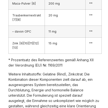
Maca-Pulver [6]
200 mg
**
Traubenkernextrakt
20 mg
**
[7][8]
– davon OPC
11 mg
**
Zink [9][10][11][12]
15 mg
**
[13]
* Prozentsatz des Referenzwertes gemäß Anhang XII
der Verordnung (EU) Nr. 1169/2011
Weitere Inhaltsstoffe: Gelatine (Rind), Zinkcitrat. Die
Kombination dieser Komponenten zielt darauf ab, ein
ausgewogenes System bereitzustellen, das
Durchblutung, Energie und hormonelle Balance
unterstützt. Die Formulierung ist speziell darauf
ausgelegt, die Einnahme so unkompliziert wie möglich zu
gestalten, während gleichzeitig eine klare Orientierung