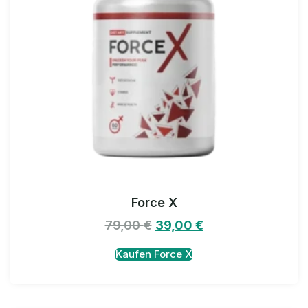
Force X
79,00
€
39,00
€
Kaufen Force X