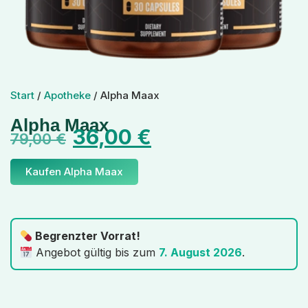
Start
/
Apotheke
/ Alpha Maax
Alpha Maax
36,00
€
79,00
€
Kaufen Alpha Maax
Begrenzter Vorrat!
Angebot gültig bis zum
7. August 2026
.