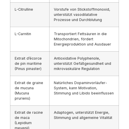
L-Citrulline
Vorstufe von Stickstoffmonoxid,
unterstützt vasodilatative
Prozesse und Durchblutung
L-Carnitin
Transportiert Fettsäuren in die
Mitochondrien, fördert
Energieproduktion und Ausdauer
Extrait d’écorce
Antioxidative Polyphenole,
de pin maritime
unterstützt Gefäßgesundheit und
(Pinus pinaster)
mikrovaskuläre Regulation
Extrait de graine
Natürliches Dopaminvorläufer-
de mucuna
System, kann Motivation,
(Mucuna
Stimmung und Libido beeinflussen
pruriens)
Extrait de racine
Adaptogen, unterstützt Energie,
de maca
Stimmung und allgemeine Vitalität
(Lepidium
meyenii)