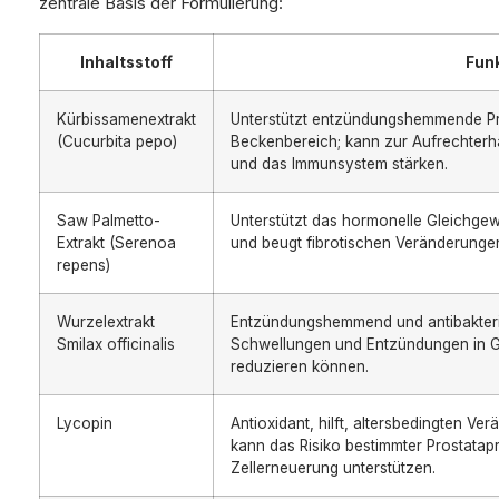
zentrale Basis der Formulierung:
Inhaltsstoff
Fun
Kürbissamenextrakt
Unterstützt entzündungshemmende Pr
(Cucurbita pepo)
Beckenbereich; kann zur Aufrechterha
und das Immunsystem stärken.
Saw Palmetto-
Unterstützt das hormonelle Gleichgew
Extrakt (Serenoa
und beugt fibrotischen Veränderunge
repens)
Wurzelextrakt
Entzündungshemmend und antibakteriel
Smilax officinalis
Schwellungen und Entzündungen in 
reduzieren können.
Lycopin
Antioxidant, hilft, altersbedingten 
kann das Risiko bestimmter Prostatap
Zellerneuerung unterstützen.