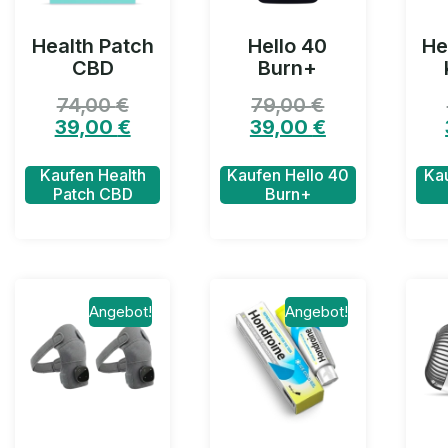
Health Patch
Hello 40
He
CBD
Burn+
74,00
€
79,00
€
39,00
€
39,00
€
Kaufen Health
Kaufen Hello 40
Ka
Patch CBD
Burn+
Angebot!
Angebot!