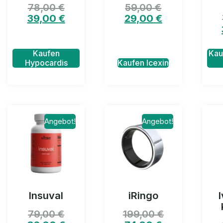
78,00
€
59,00
€
39,00
€
29,00
€
Kaufen
Kau
Hypocardis
Kaufen Icexin
Angebot!
Angebot!
Insuval
iRingo
79,00
€
199,00
€