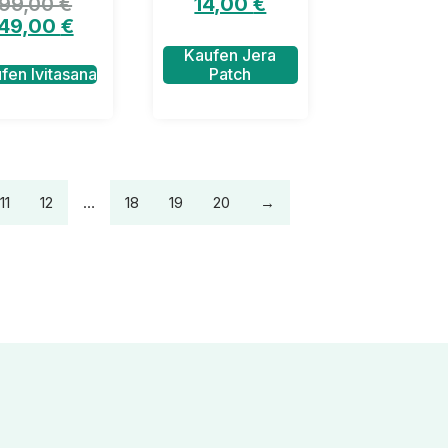
99,00
€
14,00
€
49,00
€
Kaufen Jera
fen Ivitasana
Patch
11
12
…
18
19
20
→