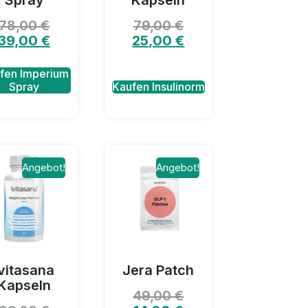
Spray
Kapseln
78,00
€
79,00
€
39,00
€
25,00
€
fen Imperium
Spray
Kaufen Insulinorm
Angebot!
Angebot!
Ivitasana
Jera Patch
Kapseln
49,00
€