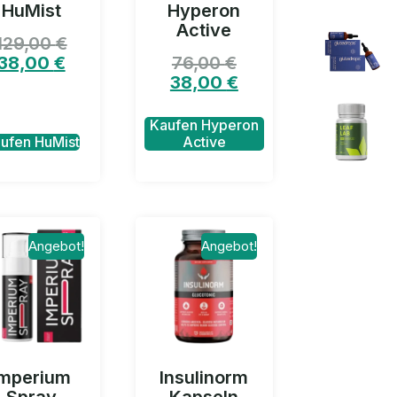
HuMist
Hyperon
Active
129,00
€
38,00
€
76,00
€
38,00
€
Kaufen Hyperon
ufen HuMist
Active
Angebot!
Angebot!
Imperium
Insulinorm