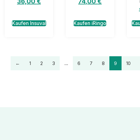
36,00
€
74,00
€
Kaufen Insuval
Kaufen iRingo
Kau
←
1
2
3
…
6
7
8
9
10