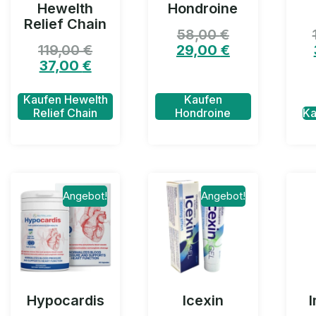
Hewelth
Hondroine
Relief Chain
58,00
€
119,00
€
29,00
€
37,00
€
Kaufen Hewelth
Kaufen
Relief Chain
Hondroine
Ka
Angebot!
Angebot!
Hypocardis
Icexin