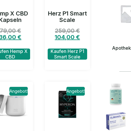
mp X CBD
Herz P1 Smart
Kapseln
Scale
79,00
€
259,00
€
36,00
€
104,00
€
Apothe
ufen Hemp X
Kaufen Herz P1
CBD
Smart Scale
Angebot!
Angebot!